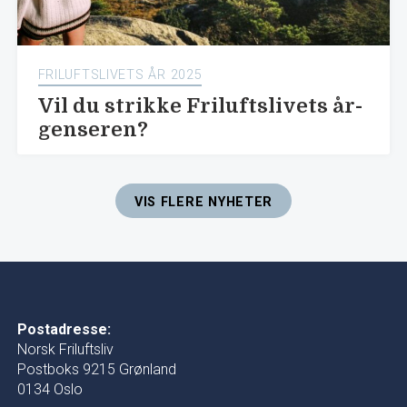
FRILUFTSLIVETS ÅR 2025
Vil du strikke Friluftslivets år-
genseren?
VIS FLERE NYHETER
Postadresse:
Norsk Friluftsliv
Postboks 9215 Grønland
0134 Oslo