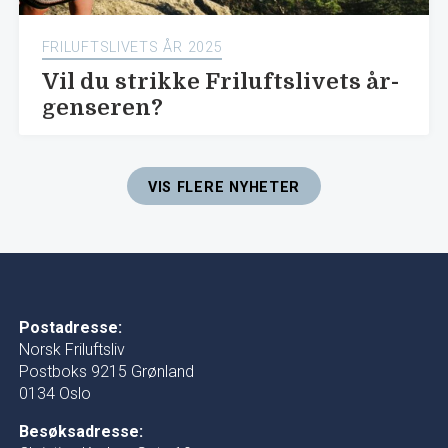
FRILUFTSLIVETS ÅR 2025
Vil du strikke Friluftslivets år-
genseren?
VIS FLERE NYHETER
Postadresse:
Norsk Friluftsliv
Postboks 9215 Grønland
0134 Oslo
Besøksadresse: