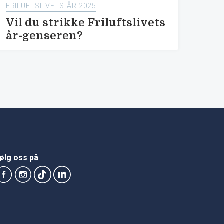
FRILUFTSLIVETS ÅR 2025
Vil du strikke Friluftslivets
år-genseren?
ølg oss på