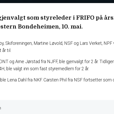
gjenvalgt som styreleder i FRIFO på år
stern Bondeheimen, 10. mai.
y, Skiforeningen, Martine Løvold, NSF og Lars Verket, NPF v
 år til.
NT og Arne Jørstad fra NJFF, ble gjenvalgt for 2 år. Tidlige
4H, ble valgt inn som fast styremedlem for 2 år.
ble Lena Dahl fra NKF. Carsten Phil fra NSF fortsetter som o
n