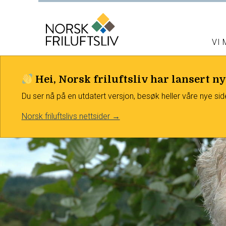
VI
Hei, Norsk friluftsliv har lansert ny
Du ser nå på en utdatert versjon, besøk heller våre nye sid
Norsk friluftslivs nettsider →