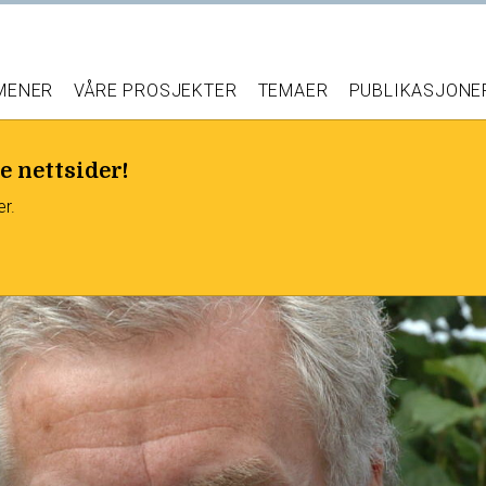
 MENER
VÅRE PROSJEKTER
TEMAER
PUBLIKASJONE
e nettsider!
er.