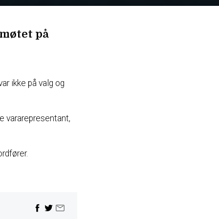
smøtet på
ar ikke på valg og
re vararepresentant,
rdfører.