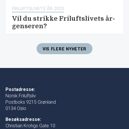
FRILUFTSLIVETS ÅR 2025
Vil du strikke Friluftslivets år-
genseren?
VIS FLERE NYHETER
Postadresse:
Norsk Friluftsliv
Postboks 9215 Grønland
0134 Oslo
Besøksadresse:
Christian Krohgs Gate 10