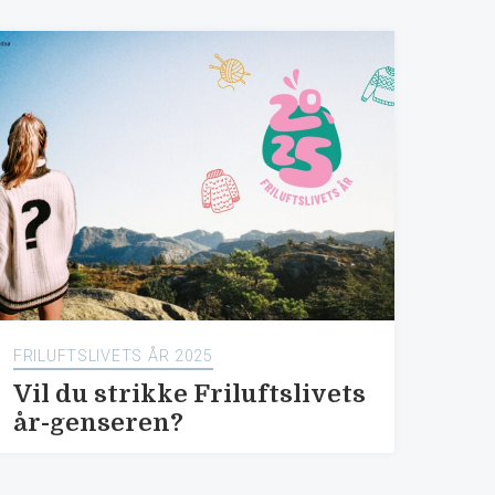
FRILUFTSLIVETS ÅR 2025
Vil du strikke Friluftslivets
år-genseren?