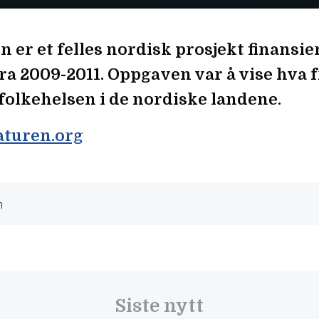
n er et felles nordisk prosjekt finansi
ra 2009-2011. Oppgaven var å vise hva f
 folkehelsen i de nordiske landene.
turen.org
n
ALLEMANNSRETTEN
Allemannsretten ble ikke
grunnlovsfestet – men
Siste nytt
arbeidet fortsetter