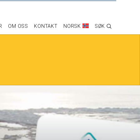
R
OM OSS
KONTAKT
NORSK
SØK