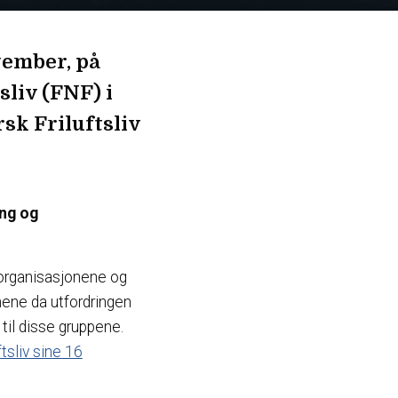
vember, på
sliv (FNF) i
k Friluftsliv
ing og
urorganisasjonene og
nene da utfordringen
 til disse gruppene.
ftsliv sine 16