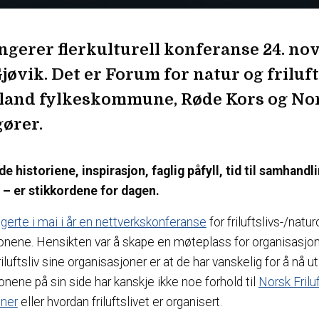
gerer flerkulturell konferanse 24. no
jøvik. Det er Forum for natur og friluft
land fylkeskommune, Røde Kors og Nors
ører.
 historiene, inspirasjon, faglig påfyll, tid til samhandl
 – er stikkordene for dagen.
ngerte i mai i år en nettverkskonferanse
for friluftslivs-/nat
onene. Hensikten var å skape en møteplass for organisasjo
luftsliv sine organisasjoner er at de har vanskelig for å nå ut
nene på sin side har kanskje ikke noe forhold til
Norsk Frilu
ner
eller hvordan friluftslivet er organisert.