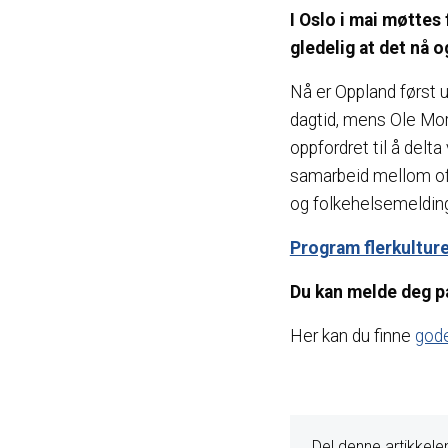
I Oslo i mai møttes
gledelig at det nå 
Nå er Oppland først
dagtid, mens Ole Mort
oppfordret til å delt
samarbeid mellom offe
og folkehelsemeldin
Program flerkulture
Du kan melde deg 
Her kan du finne
gode 
Del denne artikkele