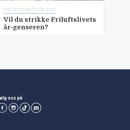
FRILUFTSLIVETS ÅR 2025
Vil du strikke Friluftslivets
år-genseren?
ølg oss på