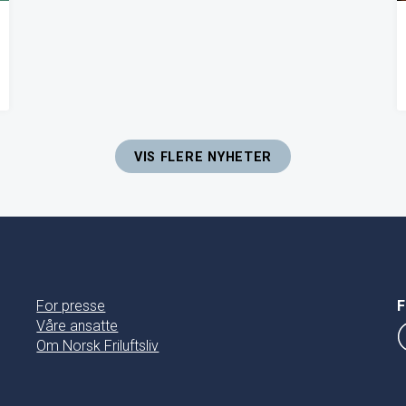
VIS FLERE NYHETER
For presse
F
Våre ansatte
Om Norsk Friluftsliv