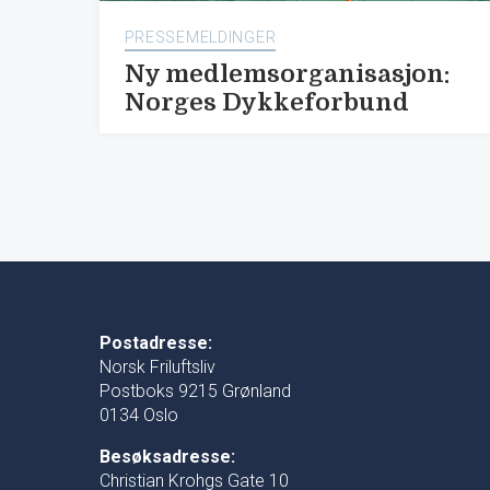
PRESSEMELDINGER
Ny medlemsorganisasjon:
Norges Dykkeforbund
Postadresse:
Norsk Friluftsliv
Postboks 9215 Grønland
0134 Oslo
Besøksadresse:
Christian Krohgs Gate 10