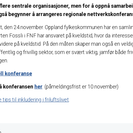
 flere sentrale organisasjoner, men for å oppnå samarbei
også begynner å arrangeres regionale nettverkskonferan
 ut, den 24.november. Oppland fylkeskommunen har en saml
en Fossli i FNF har ansvaret på kveldstid, hvor da interesser
a videre på kveldstid. På den måten skaper man også en veldi
ntlig og frivillig sektor, som er svært viktig, jamfør både fr
gen.
ll konferanse
på konferansen
her
. (påmeldingsfrist er 10.november)
tips til inkludering i friluftslivet
.
n