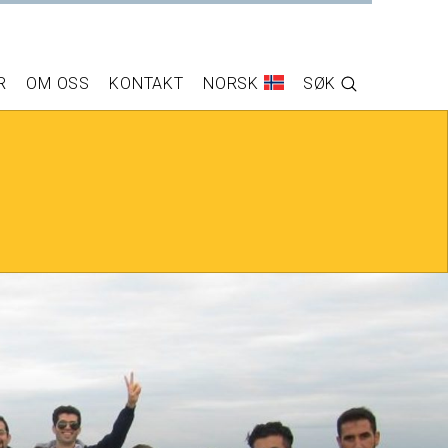
R
OM OSS
KONTAKT
NORSK
SØK