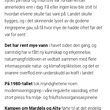
synet på natur og friluftsliv var fundamentalt
annerledes enn i dag. Få eller ingen krav ble stilt til
hvordan elvene skulle tas vare på. Landet skulle
bygges, og i det skinnende lyset av de godene
inngrepene gav, så få hvor mye de hadde ofret før det
var for sent.
Det har rent mye vann
i havet siden den gang, og
samtidig har vi fått ny kunnskap og erkjennelse,
naturmangfoldloven er vedtatt sammen med flere
internasjonale natur- og klimaforpliktelser, og det er
snarere overflod enn underskudd av kraft i landet.
På 1980-tallet
tok myndighetene noen
moderniseringsgrep i våre regulerte vassdrag, etter
stort press fra miljø- og friluftslivsorganisasjonene.
Kampen om Mardøla og Alta
førte til at det endelig