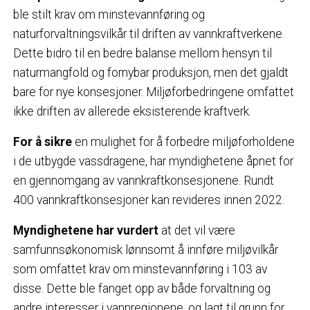
ble stilt krav om minstevannføring og
naturforvaltningsvilkår til driften av vannkraftverkene.
Dette bidro til en bedre balanse mellom hensyn til
naturmangfold og fornybar produksjon, men det gjaldt
bare for nye konsesjoner. Miljøforbedringene omfattet
ikke driften av allerede eksisterende kraftverk.
For å sikre
en mulighet for å forbedre miljøforholdene
i de utbygde vassdragene, har myndighetene åpnet for
en gjennomgang av vannkraftkonsesjonene. Rundt
400 vannkraftkonsesjoner kan revideres innen 2022.
Myndighetene har vurdert
at det vil være
samfunnsøkonomisk lønnsomt å innføre miljøvilkår
som omfattet krav om minstevannføring i 103 av
disse. Dette ble fanget opp av både forvaltning og
andre interesser i vannregionene, og lagt til grunn for