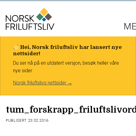
M
Hei, Norsk friluftsliv har lansert nye
nettsider!
Du ser nå på en utdatert versjon, besøk heller våre
nye sider.
Norsk friluftslivs nettsider →
tum_forskrapp_friluftslivor
PUBLISERT
23.02.2016