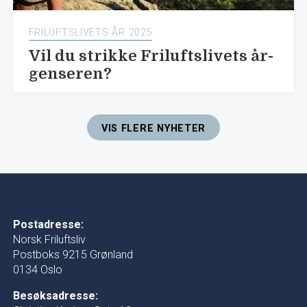
FRILUFTSLIVETS ÅR 2025
Vil du strikke Friluftslivets år-
genseren?
VIS FLERE NYHETER
Postadresse:
Norsk Friluftsliv
Postboks 9215 Grønland
0134 Oslo
Besøksadresse: