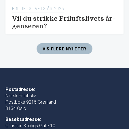
FRILUFTSLIVETS ÅR 2025
Vil du strikke Friluftslivets år-
genseren?
VIS FLERE NYHETER
Postadresse:
Norsk Friluftsliv
Postboks 9215 Grønland
0134 Oslo
Besøksadresse:
Christian Krohgs Gate 10