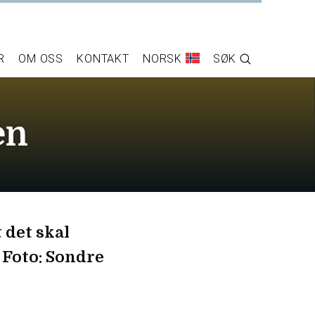
R
OM OSS
KONTAKT
NORSK
SØK
en
 det skal
. Foto: Sondre