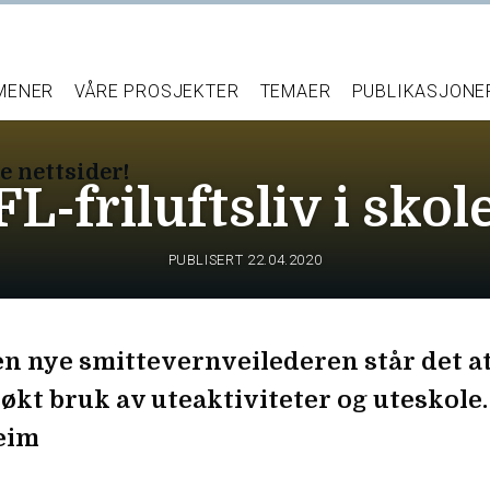
 MENER
VÅRE PROSJEKTER
TEMAER
PUBLIKASJONE
e nettsider!
FL-friluftsliv i skol
er.
PUBLISERT
22.04.2020
n nye smittevernveilederen står det at
 økt bruk av uteaktiviteter og uteskole
eim