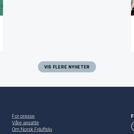
VIS FLERE NYHETER
For presse
F
Våre ansatte
Om Norsk Friluftsliv