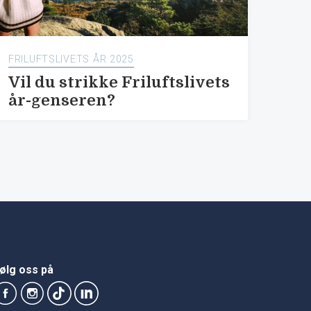
FRILUFTSLIVETS ÅR 2025
Vil du strikke Friluftslivets
år-genseren?
ølg oss på