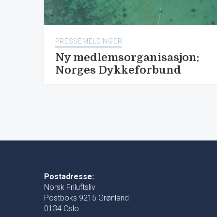
PRESSEMELDINGER
Ny medlemsorganisasjon:
Norges Dykkeforbund
Postadresse:
Norsk Friluftsliv
Postboks 9215 Grønland
0134 Oslo