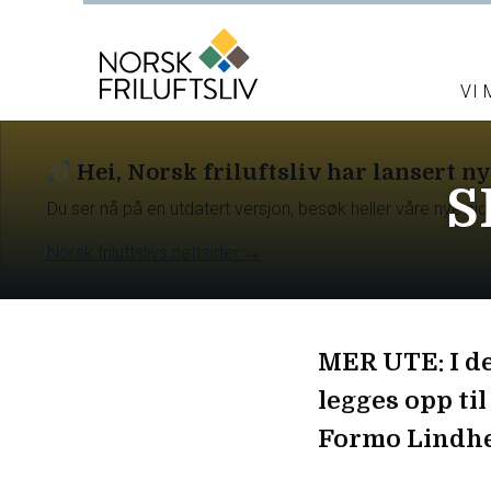
VI
Hei, Norsk friluftsliv har lansert ny
S
Du ser nå på en utdatert versjon, besøk heller våre nye sid
Norsk friluftslivs nettsider →
MER UTE: I de
legges opp til
Formo Lindh