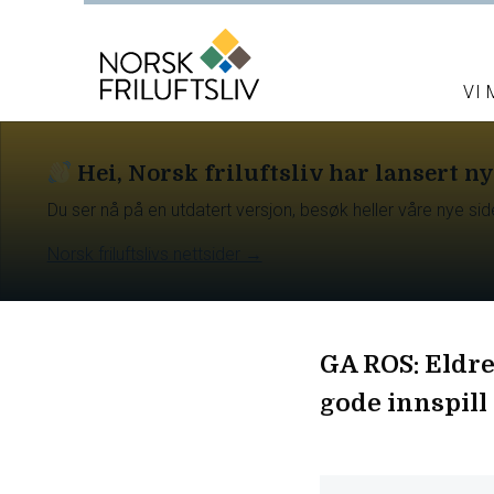
VI
Hei, Norsk friluftsliv har lansert ny
Du ser nå på en utdatert versjon, besøk heller våre nye sid
Norsk friluftslivs nettsider →
GA ROS: Eldre
gode innspill 