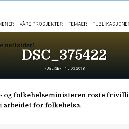
 MENER
VÅRE PROSJEKTER
TEMAER
PUBLIKASJONE
e nettsider!
DSC_375422
er.
PUBLISERT
15.03.2018
- og folkehelseministeren roste frivill
i arbeidet for folkehelsa.