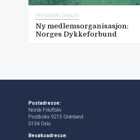
PRESSEMELDINGER
Ny medlemsorganisasjon:
Norges Dykkeforbund
Postadresse:
Norsk Friluftsliv
Postboks 9215 Grønland
0134 Oslo
Besøksadresse: