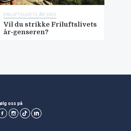
FRILUFTSLIVETS ÅR 2025
Vil du strikke Friluftslivets
år-genseren?
ølg oss på