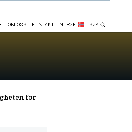
R
OM OSS
KONTAKT
NORSK
SØK
igheten for