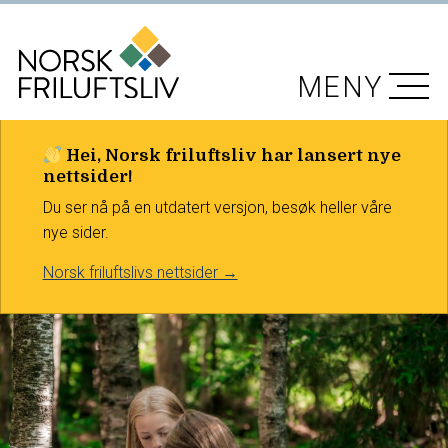
MENY
Hei, Norsk friluftsliv har lansert nye
nettsider!
Du ser nå på en utdatert versjon, besøk heller våre
nye sider.
Norsk friluftslivs nettsider →