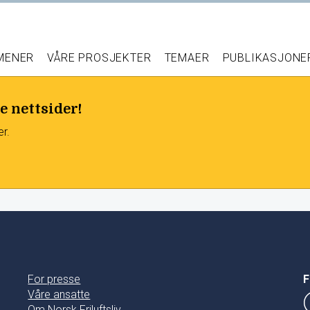
 MENER
VÅRE PROSJEKTER
TEMAER
PUBLIKASJONE
e nettsider!
er.
For presse
F
Våre ansatte
Om Norsk Friluftsliv