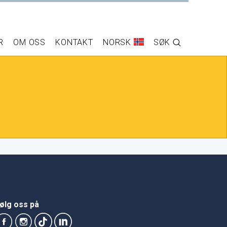
R
OM OSS
KONTAKT
NORSK
SØK
ølg oss på