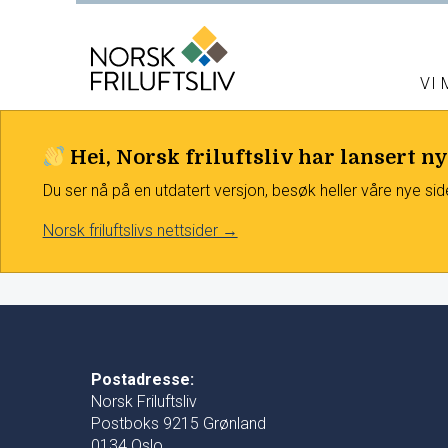
VI
Hei, Norsk friluftsliv har lansert ny
Du ser nå på en utdatert versjon, besøk heller våre nye sid
Norsk friluftslivs nettsider →
Postadresse:
Norsk Friluftsliv
Postboks 9215 Grønland
0134 Oslo