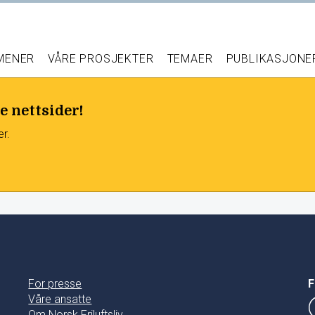
 MENER
VÅRE PROSJEKTER
TEMAER
PUBLIKASJONE
e nettsider!
er.
For presse
F
Våre ansatte
Om Norsk Friluftsliv