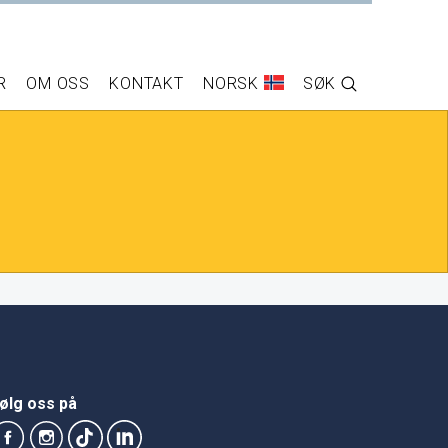
R
OM OSS
KONTAKT
NORSK
SØK
ølg oss på