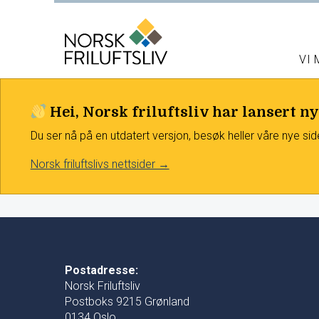
VI
Hei, Norsk friluftsliv har lansert ny
Du ser nå på en utdatert versjon, besøk heller våre nye sid
Norsk friluftslivs nettsider →
Postadresse:
Norsk Friluftsliv
Postboks 9215 Grønland
0134 Oslo