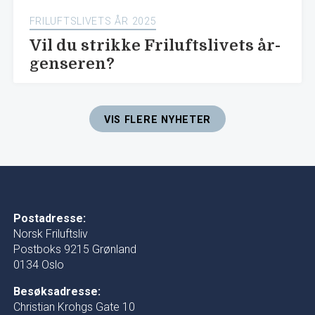
FRILUFTSLIVETS ÅR 2025
Vil du strikke Friluftslivets år-
genseren?
VIS FLERE NYHETER
Postadresse:
Norsk Friluftsliv
Postboks 9215 Grønland
0134 Oslo
Besøksadresse:
Christian Krohgs Gate 10