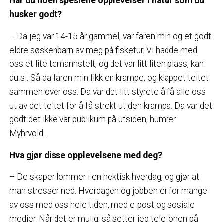
Har du noen spesielle opplevelser i natur som du
husker godt?
– Da jeg var 14-15 år gammel, var faren min og et godt
eldre søskenbarn av meg på fisketur. Vi hadde med
oss et lite tomannstelt, og det var litt liten plass, kan
du si. Så da faren min fikk en krampe, og klappet teltet
sammen over oss. Da var det litt styrete å få alle oss
ut av det teltet for å få strekt ut den krampa. Da var det
godt det ikke var publikum på utsiden, humrer
Myhrvold.
Hva gjør disse opplevelsene med deg?
– De skaper lommer i en hektisk hverdag, og gjør at
man stresser ned. Hverdagen og jobben er for mange
av oss med oss hele tiden, med e-post og sosiale
medier. Når det er mulig, så setter jeg telefonen på