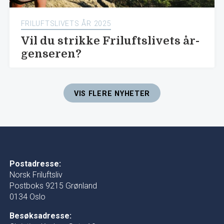
FRILUFTSLIVETS ÅR 2025
Vil du strikke Friluftslivets år-
genseren?
VIS FLERE NYHETER
Postadresse:
Norsk Friluftsliv
Postboks 9215 Grønland
0134 Oslo
Besøksadresse: