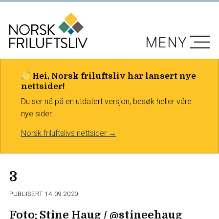
MENY
Hei, Norsk friluftsliv har lansert nye
nettsider!
Du ser nå på en utdatert versjon, besøk heller våre
nye sider.
Norsk friluftslivs nettsider →
3
PUBLISERT
14.09.2020
Foto: Stine Haug / @stineehaug