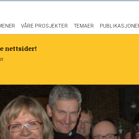
 MENER
VÅRE PROSJEKTER
TEMAER
PUBLIKASJONE
e nettsider!
er.