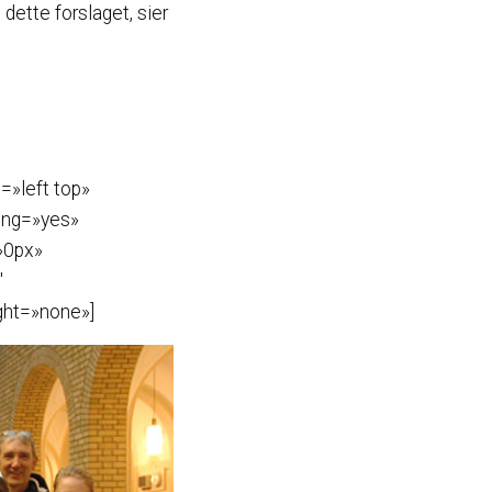
 dette forslaget, sier
=»left top»
ing=»yes»
»0px»
″
ght=»none»]