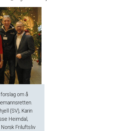
 forslag om å
llemannsretten.
jell (SV), Karin
sse Heimdal,
Norsk Friluftsliv