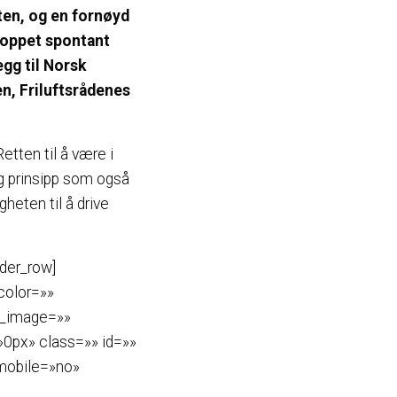
ten, og en fornøyd
roppet spontant
egg til Norsk
n, Friluftsrådenes
Retten til å være i
ig prinsipp som også
gheten til å drive
lder_row]
color=»»
d_image=»»
0px» class=»» id=»»
_mobile=»no»