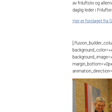
av friluftsliv og all
daglig leder i Frilu
Her er forslaget fra 
[/fusion_builder_col
background_color=»»
background_image=»
margin_bottom=»0px»
animation_direction