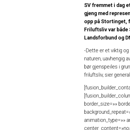
SV fremmet i dag et
gjeng med represent
opp på Stortinget, 
Friluftsliv var båd
Landsforbund og DNT
-Dette er et viktig og
naturen, uavhengig av
bør gjenspeiles i grun
friluftsliv, sier gene
[fusion_builder_cont
[fusion_builder_col
border_size=»» bord
background_repeat=»
animation_type=»» a
center_content=»no