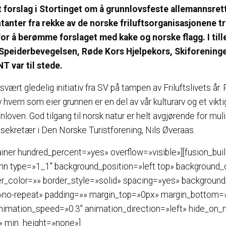
 forslag i Stortinget om å grunnlovsfeste allemannsret
anter fra rekke av de norske friluftsorganisasjonene t
for å berømme forslaget med kake og norske flagg. I till
e Speiderbevegelsen, Røde Kors Hjelpekors, Skiforeninge
 var til stede.
 svært gledelig initiativ fra SV på tampen av Friluftslivets år. 
 hvem som eier grunnen er en del av vår kulturarv og et vikt
nloven. God tilgang til norsk natur er helt avgjørende for muli
ralsekretær i Den Norske Turistforening, Nils Øveraas.
ainer hundred_percent=»yes» overflow=»visible»][fusion_bui
umn type=»1_1″ background_position=»left top» background_
er_color=»» border_style=»solid» spacing=»yes» backgroun
no-repeat» padding=»» margin_top=»0px» margin_bottom=»
nimation_speed=»0.3″ animation_direction=»left» hide_on
» min_height=»none»]