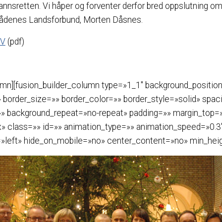
emannsretten. Vi håper og forventer derfor bred oppslutning om
ftsrådenes Landsforbund, Morten Dåsnes.
SV
(pdf)
umn][fusion_builder_column type=»1_1″ background_position
 border_size=»» border_color=»» border_style=»solid» spac
» background_repeat=»no-repeat» padding=»» margin_top=
 class=»» id=»» animation_type=»» animation_speed=»0.3
=»left» hide_on_mobile=»no» center_content=»no» min_hei