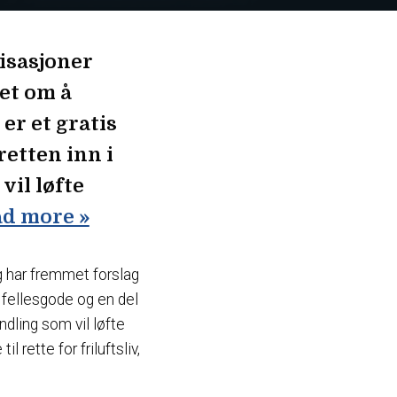
nisasjoner
get om å
er et gratis
retten inn i
il løfte
d more »
dag har fremmet forslag
 fellesgode og en del
ndling som vil løfte
l rette for friluftsliv,