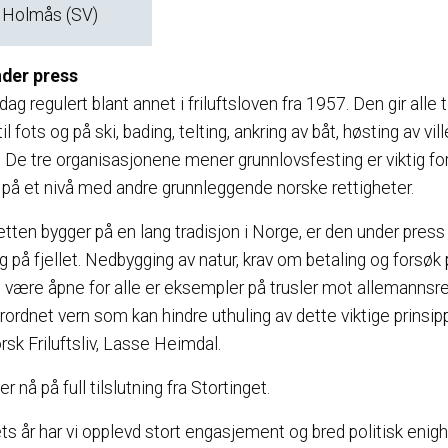
l Holmås (SV)
der press
g regulert blant annet i friluftsloven fra 1957. Den gir alle til
til fots og på ski, bading, telting, ankring av båt, høsting av vi
n. De tre organisasjonene mener grunnlovsfesting er viktig for
på et nivå med andre grunnleggende norske rettigheter.
tten bygger på en lang tradisjon i Norge, er den under press
 på fjellet. Nedbygging av natur, krav om betaling og forsøk 
være åpne for alle er eksempler på trusler mot allemannsret
rordnet vern som kan hindre uthuling av dette viktige prinsipp
sk Friluftsliv, Lasse Heimdal.
nå på full tilslutning fra Stortinget.
ets år har vi opplevd stort engasjement og bred politisk eni