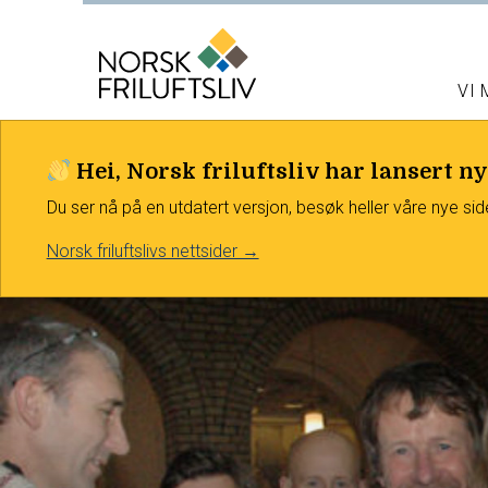
VI
Hei, Norsk friluftsliv har lansert ny
Du ser nå på en utdatert versjon, besøk heller våre nye sid
Norsk friluftslivs nettsider →