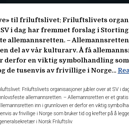
e» til friluftslivet: Friluftslivets orga
 SV i dag har fremmet forslag i Stortin
e allemannsretten. – Allemannsretten 
en del av vår kulturarv. Å få allemanns
 derfor en viktig symbolhandling som v
 og de tusenvis av frivillige i Norge…
Rea
riluftslivet: Friluftslivets organisasjoner jubler over at SV i 
unnlovsfeste allemannsretten. – Allemannsretten er et gratis
 allemannsretten inn i grunnloven er derfor en viktig symbolha
senvis av frivillige i Norge som bruker tid og krefter på å legge ti
eneralsekretær i Norsk Friluftsliv.