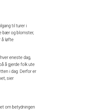
gang til turer i
lle bær og blomster,
 å løfte
 hver eneste dag,
på å gjerde folk ute
ten i dag. Derfor er
et, sier
ghet om betydningen