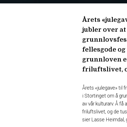
Årets «julegav
jubler over at
grunnlovsfest
fellesgode og 
grunnloven er
friluftslivet,
Årets «julegave» til f
i Stortinget om å gr
av vår kulturarv. Å få
friluftslivet, og de tu
sier Lasse Heimdal, g